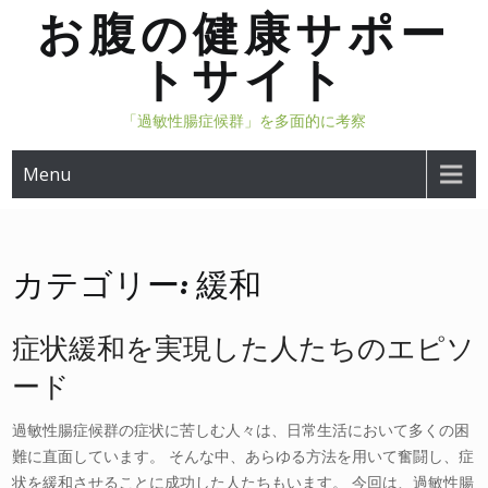
Skip
お腹の健康サポー
to
トサイト
content
「過敏性腸症候群」を多面的に考察
Menu
カテゴリー:
緩和
症状緩和を実現した人たちのエピソ
ード
過敏性腸症候群の症状に苦しむ人々は、日常生活において多くの困
難に直面しています。 そんな中、あらゆる方法を用いて奮闘し、症
状を緩和させることに成功した人たちもいます。 今回は、過敏性腸